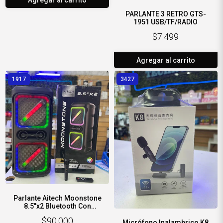
PARLANTE 3 RETRO GTS-
1951 USB/TF/RADIO
$7.499
Agregar al carrito
1917
3427
Parlante Aitech Moonstone
8.5"x2 Bluetooth Con
Micrófono Y Luz Led RGB
$90.000
Micrófono Inalambrico K8