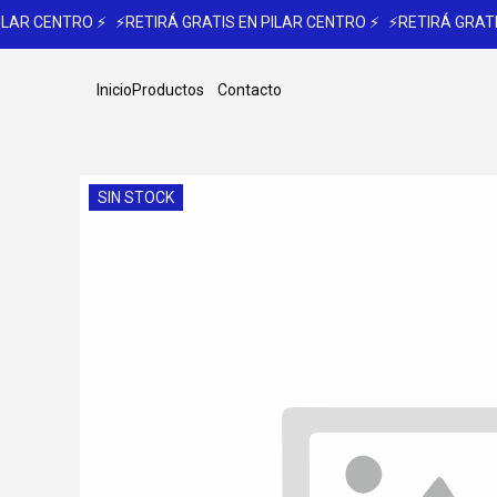
LAR CENTRO ⚡
⚡RETIRÁ GRATIS EN PILAR CENTRO ⚡
⚡RETIRÁ GRATIS
Inicio
Productos
Contacto
SIN STOCK