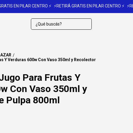
IS EN PILAR CENTRO ⚡
⚡RETIRÁ GRATIS EN PILAR CENTRO ⚡
⚡RETIRÁ
BAZAR
/
tas Y Verduras 600w Con Vaso 350ml y Recolector
 Jugo Para Frutas Y
0w Con Vaso 350ml y
e Pulpa 800ml