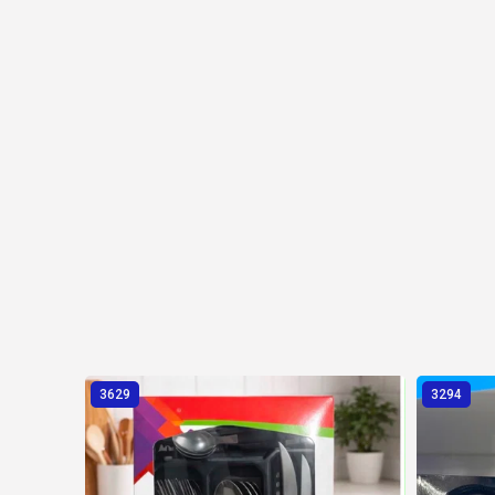
3629
3294