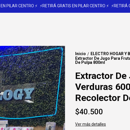
PILAR CENTRO ⚡
⚡RETIRÁ GRATIS EN PILAR CENTRO ⚡
⚡RETIRÁ GRAT
Inicio
ELECTRO HOGAR Y 
/
Extractor De Jugo Para Fru
De Pulpa 800ml
Extractor De
Verduras 60
Recolector D
$40.500
Ver más detalles