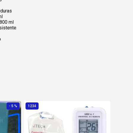
rduras
ml
 800 ml
sistente
o
- 5 %
1234