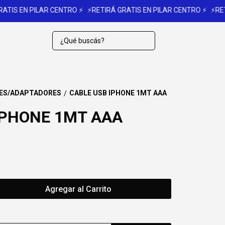
S EN PILAR CENTRO ⚡
⚡RETIRÁ GRATIS EN PILAR CENTRO ⚡
⚡RETIRÁ 
ES/ADAPTADORES
CABLE USB IPHONE 1MT AAA
/
IPHONE 1MT AAA
Agregar al Carrito