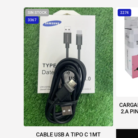
SIN STOCK
2274
3367
CARGAD
2.A PI
CABLE USB A TIPO C 1MT