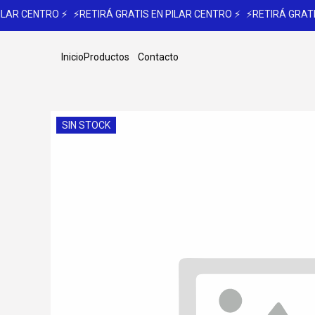
LAR CENTRO ⚡
⚡RETIRÁ GRATIS EN PILAR CENTRO ⚡
⚡RETIRÁ GRATIS
Inicio
Productos
Contacto
SIN STOCK